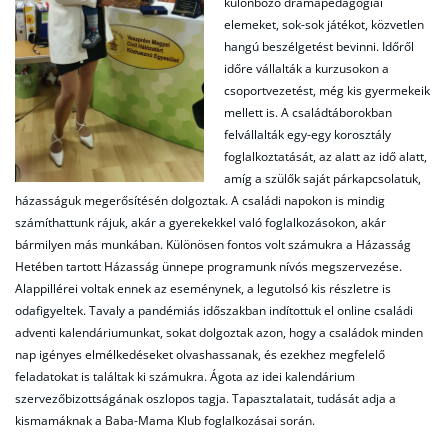
különböző drámapedagógiai
elemeket, sok-sok játékot, közvetlen
hangú beszélgetést bevinni. Időről
időre vállalták a kurzusokon a
csoportvezetést, még kis gyermekeik
mellett is. A családtáborokban
felvállalták egy-egy korosztály
foglalkoztatását, az alatt az idő alatt,
amíg a szülők saját párkapcsolatuk,
házasságuk megerősítésén dolgoztak. A családi napokon is mindig
számíthattunk rájuk, akár a gyerekekkel való foglalkozásokon, akár
bármilyen más munkában. Különösen fontos volt számukra a Házasság
Hetében tartott Házasság ünnepe programunk nívós megszervezése.
Alappillérei voltak ennek az eseménynek, a legutolsó kis részletre is
odafigyeltek. Tavaly a pandémiás időszakban indítottuk el online családi
adventi kalendáriumunkat, sokat dolgoztak azon, hogy a családok minden
nap igényes elmélkedéseket olvashassanak, és ezekhez megfelelő
feladatokat is találtak ki számukra. Ágota az idei kalendárium
szervezőbizottságának oszlopos tagja. Tapasztalatait, tudását adja a
kismamáknak a Baba-Mama Klub foglalkozásai során.