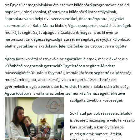
Az Egyesület megalakulása óta szervez különböző programokat: családi
napokat, kirándulásokat, táborokat a különböző korosztályoknak,
kapcsolata van a helyi civil szervezetekkel, önkormányzattal, egyházi
szervezetekkel. Baba-Mama klubok, Vigasz csoportok, családközösségek
munkáját segíti. Saját újságot, a Családunk magazint ad ki évente
háromszor. Lelkiegészség-szolgálata révén segítséget nyújt a különböző
élethelyzetekben elakadóknak. Jelentős önkéntes csoport van mögötte.
Ágota fiatal korától résztvevője az egyesületi életnek, már diákként is a
különböző programok gyermekfelügyeletében segített. Mindezt
házasságkötésük után is folytatták, immár közösen segítették a közösségi
munkát mindig ott, ahol szükség volt a megerősítésre. Tették ezt
gyermekeik megszületése után is. András hirtelen halála után a feleség,
Ágota továbbra is vállalta az önkéntes munkát. Nehézségeit félretéve
szolgálta tovább a közösséget.
Sok fiatal pár volt részese az általuk
is vezetett házasságra való felkészítő
kurzusoknak, a komoly témába
mindig tudtak humort, játékot,