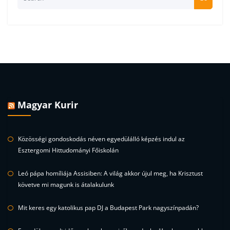
Magyar Kurir
Közösségi gondoskodás néven egyedülálló képzés indul az
Esztergomi Hittudományi Főiskolán
Leó pápa homíliája Assisiben: A világ akkor újul meg, ha Krisztust
követve mi magunk is átalakulunk
Mit keres egy katolikus pap DJ a Budapest Park nagyszínpadán?