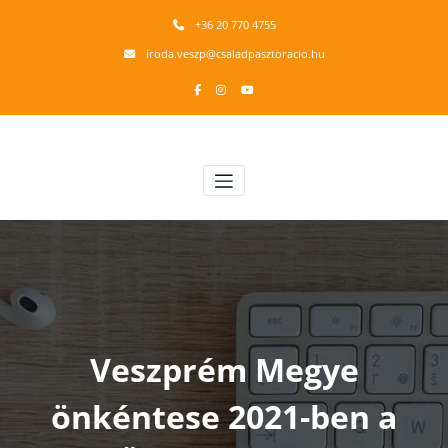
Skip
+36 20 770 4755
to
content
iroda.veszp@csaladpasztoracio.hu
Veszprémi Érsekség Családpasztoráció
Családsegítő munkacsoport
Veszprém Megye
önkéntese 2021-ben a