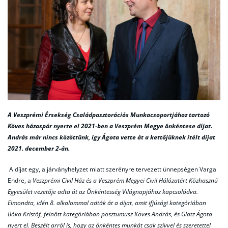
A Veszprémi Érsekség Családpasztorációs Munkacsoportjához tartozó
Köves házaspár nyerte el 2021-ben a Veszprém Megye önkéntese díjat.
András már nincs közöttünk, így Ágota vette át a kettőjüknek ítélt díjat
2021. december 2-án.
A díjat egy, a járványhelyzet miatt szerényre tervezett ünnepségen Varga
Endre, a
Veszprémi Civil Ház és a Veszprém Megyei Civil Hálózatért Közhasznú
Egyesület vezetője adta át az Önkéntesség Világnapjához kapcsolódva.
Elmondta, idén 8. alkalommal adták át a díjat, amit ifjúsági kategóriában
Bóka Kristóf, felnőtt kategóriában posztumusz Köves András, és Glatz Ágota
nyert el. Beszélt arról is, hogy az önkéntes munkát csak szívvel és szeretettel