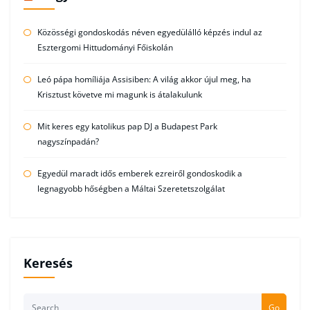
Közösségi gondoskodás néven egyedülálló képzés indul az
Esztergomi Hittudományi Főiskolán
Leó pápa homíliája Assisiben: A világ akkor újul meg, ha
Krisztust követve mi magunk is átalakulunk
Mit keres egy katolikus pap DJ a Budapest Park
nagyszínpadán?
Egyedül maradt idős emberek ezreiről gondoskodik a
legnagyobb hőségben a Máltai Szeretetszolgálat
Keresés
Go