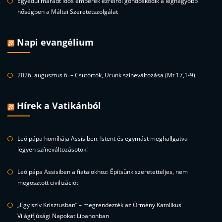
Egyedül maradt idős emberek ezreiről gondoskodik a legnagyobb
hőségben a Máltai Szeretetszolgálat
Napi evangélium
2026. augusztus 6. – Csütörtök, Urunk színeváltozása (Mt 17,1-9)
Hírek a Vatikánból
Leó pápa homíliája Assisiben: Istent és egymást meghallgatva
legyen színeváltozásotok!
Leó pápa Assisiben a fiatalokhoz: Építsünk szeretetteljes, nem
megosztott civilizációt
„Egy szív Krisztusban” – megrendezték az Örmény Katolikus
Világifjúsági Napokat Libanonban