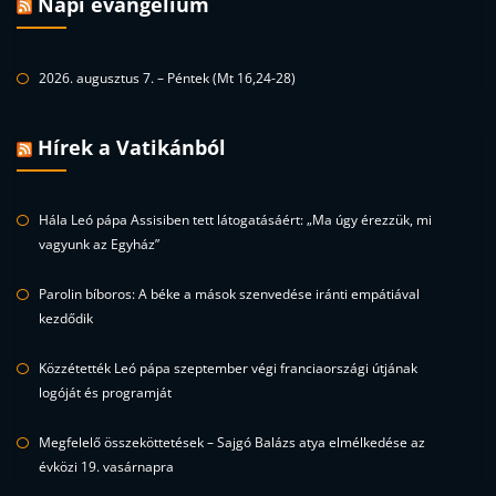
Napi evangélium
2026. augusztus 7. – Péntek (Mt 16,24-28)
Hírek a Vatikánból
Hála Leó pápa Assisiben tett látogatásáért: „Ma úgy érezzük, mi
vagyunk az Egyház”
Parolin bíboros: A béke a mások szenvedése iránti empátiával
kezdődik
Közzétették Leó pápa szeptember végi franciaországi útjának
logóját és programját
Megfelelő összeköttetések – Sajgó Balázs atya elmélkedése az
évközi 19. vasárnapra