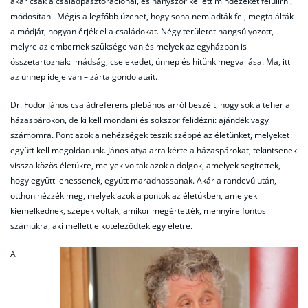
akár csak a családpasztorációnál, és hányszor kellett mindezeket felülírni,
módosítani. Mégis a legfőbb üzenet, hogy soha nem adták fel, megtalálták
a módját, hogyan érjék el a családokat. Négy területet hangsúlyozott,
melyre az embernek szüksége van és melyek az egyházban is
összetartoznak: imádság, cselekedet, ünnep és hitünk megvallása. Ma, itt
az ünnep ideje van – zárta gondolatait.
Dr. Fodor János családreferens plébános arról beszélt, hogy sok a teher a
házaspárokon, de ki kell mondani és sokszor felidézni: ajándék vagy
számomra. Pont azok a nehézségek teszik széppé az életünket, melyeket
együtt kell megoldanunk. János atya arra kérte a házaspárokat, tekintsenek
vissza közös életükre, melyek voltak azok a dolgok, amelyek segítettek,
hogy együtt lehessenek, együtt maradhassanak. Akár a randevú után,
otthon nézzék meg, melyek azok a pontok az életükben, amelyek
kiemelkednek, szépek voltak, amikor megértették, mennyire fontos
számukra, aki mellett elköteleződtek egy életre.
A