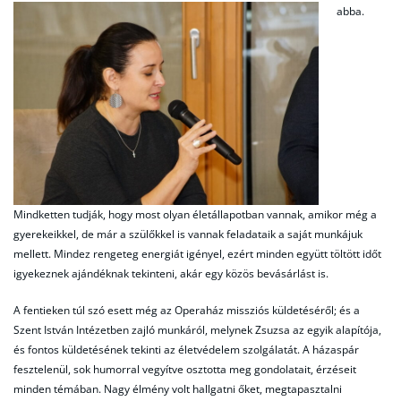
abba.
Mindketten tudják, hogy most olyan életállapotban vannak, amikor még a
gyerekeikkel, de már a szülőkkel is vannak feladataik a saját munkájuk
mellett. Mindez rengeteg energiát igényel, ezért minden együtt töltött időt
igyekeznek ajándéknak tekinteni, akár egy közös bevásárlást is.
A fentieken túl szó esett még az Operaház missziós küldetéséről; és a
Szent István Intézetben zajló munkáról, melynek Zsuzsa az egyik alapítója,
és fontos küldetésének tekinti az életvédelem szolgálatát. A házaspár
fesztelenül, sok humorral vegyítve osztotta meg gondolatait, érzéseit
minden témában. Nagy élmény volt hallgatni őket, megtapasztalni