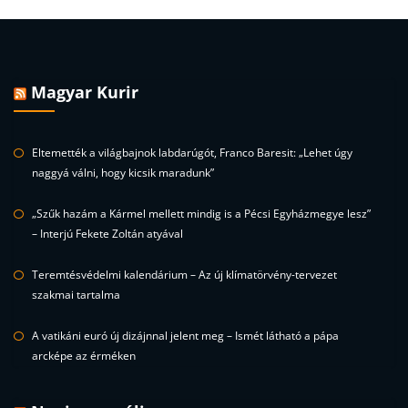
Magyar Kurir
Eltemették a világbajnok labdarúgót, Franco Baresit: „Lehet úgy
naggyá válni, hogy kicsik maradunk”
„Szűk hazám a Kármel mellett mindig is a Pécsi Egyházmegye lesz”
– Interjú Fekete Zoltán atyával
Teremtésvédelmi kalendárium – Az új klímatörvény-tervezet
szakmai tartalma
A vatikáni euró új dizájnnal jelent meg – Ismét látható a pápa
arcképe az érméken