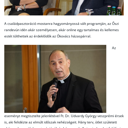
A családpasztoráció mostanra hagyományossá vált programján, az Őszi
randevún idén akár személyesen, akár online egy tartalmas és kellemes
estét tölthettek az érdeklődők az Ókovács házaspárral.
Az
eseményt megtisztelte jelenlétével Ft. Dr. Udvardy György veszprémi érsek
is, aki felidézte az elmúlt időszak nehézségeit. Hány terv, ötlet született