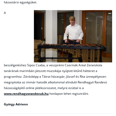
házastársi egységüket.
A
beszélgetéshez Sipos Csaba, a veszprémi Csermák Antal Zeneiskola
tanárának marimbán játszott muzsikája nyújtott kitűnő hátteret a
programhoz. Zárásképp a Tátrai házaspár, József és Rita ünnepélyesen
megnyitotta az immár hatodik alkalommal elinduló Rendhagyó Randevú
házasságépítő online játéksorozatot, melyre ezúttal is a
www.rendhagyorandevuk.hu
honlapon lehet regisztrálni.
György Adrienn