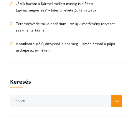
„Szűk hazám a Kármel mellett mindig is a Pécsi
Egyházmegye lesz” – Interjú Fekete Zoltán atyával
Teremtésvédelmi kalendárium – Az új klímatörvény-tervezet
szakmai tartalma
A vatikáni euró új dizájnnal jelent meg – Ismét látható a pápa
arcképe az érméken
Keresés
Go