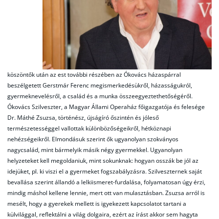
köszöntők után az est további részében az Ókovács házaspárral
beszélgetett Gerstmár Ferenc megismerkedésükről, házasságukról,
gyermeknevelésről, a család és a munka összeegyeztethetőségéről.
Ókovács Szilveszter, a Magyar Állami Operaház főigazgatója és felesége
Dr. Máthé Zsuzsa, történész, újságíró őszintén és jóleső
természetességgel vallottak különbözőségeikről, hétköznapi
nehézségeikről. Elmondásuk szerint ők ugyanolyan szokványos
nagycsalád, mint bármelyik másik négy gyermekkel. Ugyanolyan
helyzeteket kell megoldaniuk, mint sokunknak: hogyan osszák be jól az
idejüket, pl. ki viszi el a gyermeket fogszabályzásra. Szilveszternek saját
bevallása szerint állandó a lelkiismeret-furdalása, folyamatosan úgy érzi,
mindig máshol kellene lennie, mert ott van mulasztásban. Zsuzsa arról is
mesélt, hogy a gyerekek mellett is igyekezett kapcsolatot tartani a
külvilággal, reflektálni a világ dolgaira, ezért az írást akkor sem hagyta