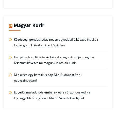
Magyar Kurír
Közösségi gondoskodás néven egyedülálló képzés indul az
Esztergomi Hittudományi Főiskolán
Leó pápa homíliája Assisiben: A világ akkor újul meg, ha
Krisztust követve mi magunk is átalakulunk
Mit keres egy katolikus pap DJ a Budapest Park
nagyszínpadán?
Egyedül maradt idős emberek ezreiről gondoskodik a
legnagyobb hőségben a Máltai Szeretetszolgálat