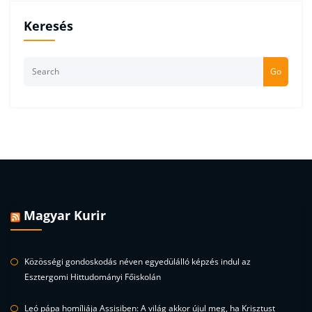
Keresés
Go
Magyar Kurir
Közösségi gondoskodás néven egyedülálló képzés indul az
Esztergomi Hittudományi Főiskolán
Leó pápa homíliája Assisiben: A világ akkor újul meg, ha Krisztust