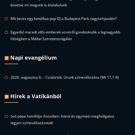
követve mi magunk is átalakulunk
Mit keres egy katolikus pap DJ a Budapest Park nagyszínpadán?
Egyedül maradt idős emberek ezreiről gondoskodik a legnagyobb
hőségben a Máltai Szeretetszolgálat
Napi evangélium
2026. augusztus 6. – Csütörtök, Urunk színeváltozása (Mt 17,1-9)
Hírek a Vatikánból
Leó pápa homíliája Assisiben: Istent és egymást meghallgatva
legyen színeváltozásotok!