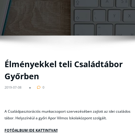
Élményekkel teli Családtábor
Győrben
2019-07-08
0
A Családpasztorációs munkacsoport szervezésében zajlott az idei családos
tábor.
Helyszínéül a győri Apor Vilmos Iskolaközpont szolgált.
FOTÓALBUM IDE KATTINTVA!!