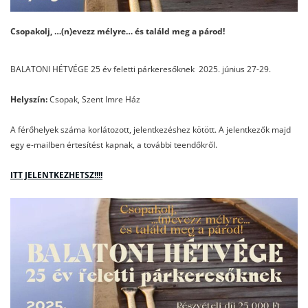
Csopakolj, …(n)evezz mélyre… és találd meg a párod!
BALATONI HÉTVÉGE 25 év feletti párkeresőknek 2025. június 27-29.
Helyszín:
Csopak, Szent Imre Ház
A férőhelyek száma korlátozott, jelentkezéshez kötött. A jelentkezők majd
egy e-mailben értesítést kapnak, a további teendőkről.
ITT JELENTKEZHETSZ!!!!