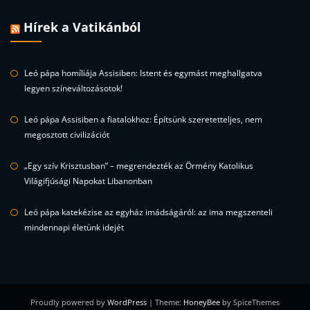
Hírek a Vatikánból
Leó pápa homíliája Assisiben: Istent és egymást meghallgatva
legyen színeváltozásotok!
Leó pápa Assisiben a fiatalokhoz: Építsünk szeretetteljes, nem
megosztott civilizációt
„Egy szív Krisztusban” – megrendezték az Örmény Katolikus
Világifjúsági Napokat Libanonban
Leó pápa katekézise az egyház imádságáról: az ima megszenteli
mindennapi életünk idejét
Proudly powered by
WordPress
| Theme:
HoneyBee
by SpiceThemes