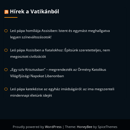
Hírek a Vatikánból
Leó pápa homíliája Assisiben: Istent és egymást meghallgatva
legyen színeváltozásotok!
Leó pápa Assisiben a fiatalokhoz: Építsünk szeretetteljes, nem
megosztott civilizációt
„Egy szív Krisztusban” – megrendezték az Örmény Katolikus
Világifjúsági Napokat Libanonban
Leó pápa katekézise az egyház imádságáról: az ima megszenteli
mindennapi életünk idejét
Proudly powered by
WordPress
| Theme:
HoneyBee
by SpiceThemes