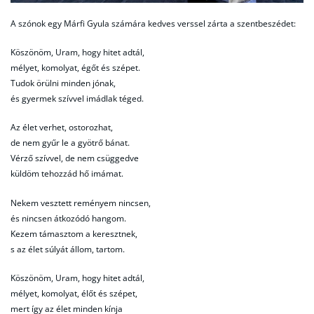
A szónok egy Márfi Gyula számára kedves verssel zárta a szentbeszédet:
Köszönöm, Uram, hogy hitet adtál,
mélyet, komolyat, égőt és szépet.
Tudok örülni minden jónak,
és gyermek szívvel imádlak téged.
Az élet verhet, ostorozhat,
de nem gyűr le a gyötrő bánat.
Vérző szívvel, de nem csüggedve
küldöm tehozzád hő imámat.
Nekem vesztett reményem nincsen,
és nincsen átkozódó hangom.
Kezem támasztom a keresztnek,
s az élet súlyát állom, tartom.
Köszönöm, Uram, hogy hitet adtál,
mélyet, komolyat, élőt és szépet,
mert így az élet minden kínja