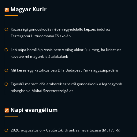
Magyar Kurir
Közösségi gondoskodás néven egyedülálló képzés indul az
Esztergomi Hittudományi Főiskolán
Leó pápa homíliája Assisiben: A világ akkor újul meg, ha Krisztust
követve mi magunk is átalakulunk
Mit keres egy katolikus pap DJ a Budapest Park nagyszínpadán?
Egyedül maradt idős emberek ezreiről gondoskodik a legnagyobb
hőségben a Máltai Szeretetszolgálat
Napi evangélium
2026. augusztus 6. – Csütörtök, Urunk színeváltozása (Mt 17,1-9)