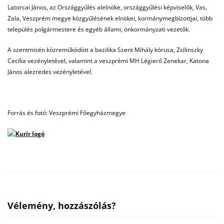
Latorcai János, az Országgyűlés alelnöke, országgyűlési képviselők, Vas,
Zala, Veszprém megye közgyűlésének elnökei, kormánymegbízottjai, több
település polgármestere és egyéb állami, önkormányzati vezetők.
A szentmisén közreműködött a bazilika Szent Mihály kórusa, Zsilinszky
Cecília vezényletével, valamint a veszprémi MH Légierő Zenekar, Katona
János alezredes vezényletével.
Forrás és fotó: Veszprémi Főegyházmegye
Vélemény, hozzászólás?