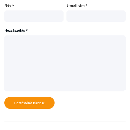
Név
*
E-mail cím
*
Hozzászólás
*