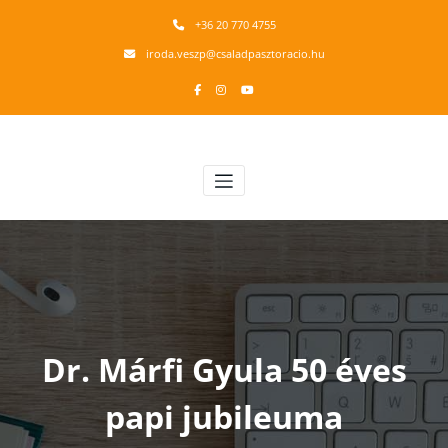
Skip
+36 20 770 4755
to
content
iroda.veszp@csaladpasztoracio.hu
Veszprémi Érsekség Családpasztoráció
Családsegítő munkacsoport
Dr. Márfi Gyula 50 éves
papi jubileuma