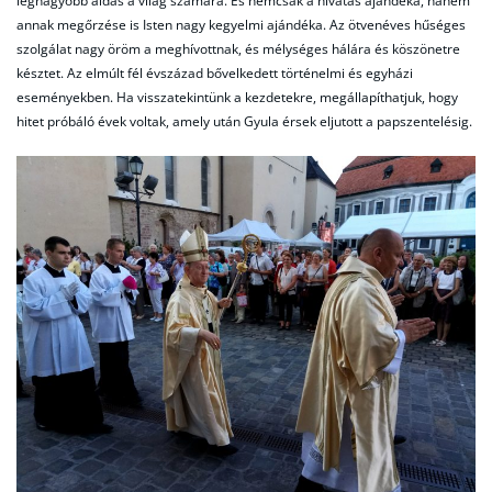
legnagyobb áldás a világ számára. És nemcsak a hivatás ajándéka, hanem
annak megőrzése is Isten nagy kegyelmi ajándéka. Az ötvenéves hűséges
szolgálat nagy öröm a meghívottnak, és mélységes hálára és köszönetre
késztet. Az elmúlt fél évszázad bővelkedett történelmi és egyházi
eseményekben. Ha visszatekintünk a kezdetekre, megállapíthatjuk, hogy
hitet próbáló évek voltak, amely után Gyula érsek eljutott a papszentelésig.