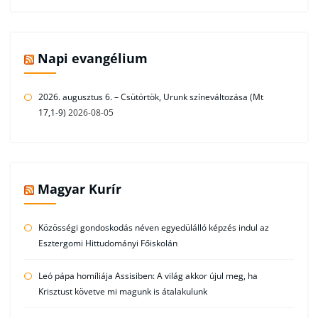
Napi evangélium
2026. augusztus 6. – Csütörtök, Urunk színeváltozása (Mt
17,1-9)
2026-08-05
Magyar Kurír
Közösségi gondoskodás néven egyedülálló képzés indul az
Esztergomi Hittudományi Főiskolán
Leó pápa homíliája Assisiben: A világ akkor újul meg, ha
Krisztust követve mi magunk is átalakulunk