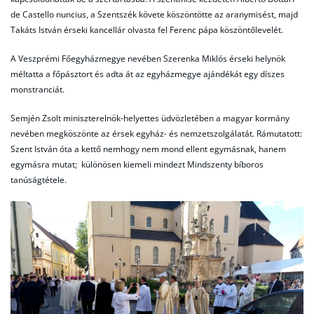
de Castello nuncius, a Szentszék követe köszöntötte az aranymisést, majd
Takáts István érseki kancellár olvasta fel Ferenc pápa köszöntőlevelét.
A Veszprémi Főegyházmegye nevében Szerenka Miklós érseki helynök
méltatta a főpásztort és adta át az egyházmegye ajándékát egy díszes
monstranciát.
Semjén Zsolt miniszterelnök-helyettes üdvözletében a magyar kormány
nevében megköszönte az érsek egyház- és nemzetszolgálatát. Rámutatott:
Szent István óta a kettő nemhogy nem mond ellent egymásnak, hanem
egymásra mutat; különösen kiemeli mindezt Mindszenty bíboros
tanúságtétele.