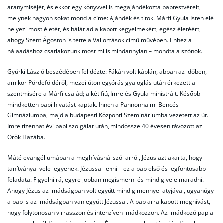
aranymiséjét, és ekkor egy könyvvel is megajándékozta paptestvéreit,
melynek nagyon sokat mond a címe: Ajándék és titok. Márfi Gyula Isten elé
helyezi most életét, és hálát ad a kapott kegyelmekért, egész életéért,
ahogy Szent Ágoston is tette a Vallomások című művében. Ehhez a
hálaadáshoz csatlakozunk most mi is mindannyian – mondta a szónok.
Gyürki László beszédében felidézte: Pákán volt káplán, abban az időben,
amikor Pördeföldéről, mezei úton egyórás gyaloglás után érkezett a
szentmisére a Márfi család; a két fiú, Imre és Gyula ministrált. Később
mindketten papi hivatást kaptak. Innen a Pannonhalmi Bencés
Gimnáziumba, majd a budapesti Központi Szemináriumba vezetett az út.
Imre tizenhat évi papi szolgálat után, mindössze 40 évesen távozott az
Örök Hazába.
Máté evangéliumában a meghívásnál szól arról, Jézus azt akarta, hogy
tanítványai vele legyenek. Jézussal lenni – ez a pap első és legfontosabb
feladata. Figyelni rá, egyre jobban megismerni és mindig vele maradni.
Ahogy Jézus az imádságban volt együtt mindig mennyei atyjával, ugyanúgy
a pap is az imádságban van együtt Jézussal. A pap arra kapott meghívást,
hogy folytonosan virrasszon és intenzíven imádkozzon. Az imádkozó pap a