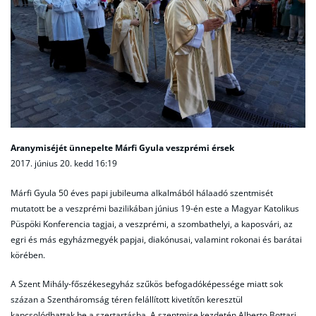
Aranymiséjét ünnepelte Márfi Gyula veszprémi érsek
2017. június 20. kedd 16:19
Márfi Gyula 50 éves papi jubileuma alkalmából hálaadó szentmisét
mutatott be a veszprémi bazilikában június 19-én este a Magyar Katolikus
Püspöki Konferencia tagjai, a veszprémi, a szombathelyi, a kaposvári, az
egri és más egyházmegyék papjai, diakónusai, valamint rokonai és barátai
körében.
A Szent Mihály-főszékesegyház szűkös befogadóképessége miatt sok
százan a Szentháromság téren felállított kivetítőn keresztül
kapcsolódhattak be a szertartásba. A szentmise kezdetén Alberto Bottari