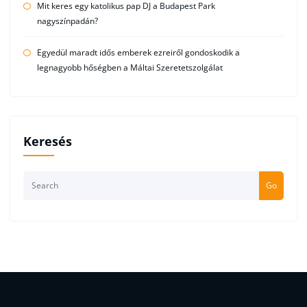
Mit keres egy katolikus pap DJ a Budapest Park
nagyszínpadán?
Egyedül maradt idős emberek ezreiről gondoskodik a
legnagyobb hőségben a Máltai Szeretetszolgálat
Keresés
Go