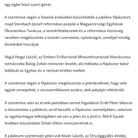
egy égbe húzó szent ígéret.
A szentmise végén a fiatalok énekükkel köszöntötték a jubiláns főpásztort,
majd Steinbach József református püspök a Magyarországi Egyházak
Ökumenikus Tanácsa, a testvérfelekezetek és a református közösség
nevében megköszönte a testvéri szeretetet, nyitottságot, amellyel mindig
közeledett hozzájuk.
Végül Hegyi László, az Emberi Erőforrások Minisztériumának főtanácsosa
tolmácsolta Balog Zoltán miniszter levelét, aki méltatta a főpásztor bátor
kiállását az Egyház és a nemzet értékei mellett.
A szentmise végén a főpásztor megköszönte a jelenlevőknek, hogy vele
együtt ünnepeltek, s visszaemlékezett azokra, akik pályáján elkísérték.
A szentmise után az érseki palotában tartott fogadáson Erdő Péter bíboros
is köszöntötte a jubilánst; arról beszélt: a főpásztor személyében, valamint
az egyházmegye lelkiségében ott van a jelen és a jövő is. Márfi Gyulát
levélben köszöntötte Orbán Viktor miniszterelnök is.
A jubileumi szentmisén jelen volt Kövér László, az Országgyűlés elnöke,