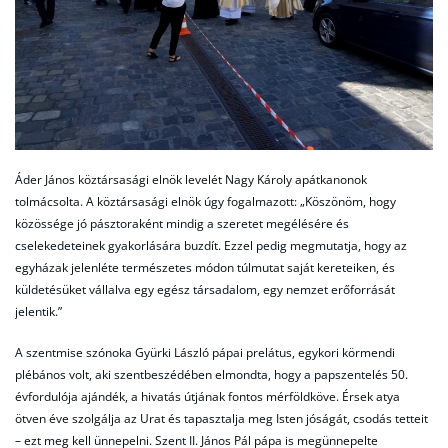
Áder János köztársasági elnök levelét Nagy Károly apátkanonok
tolmácsolta. A köztársasági elnök úgy fogalmazott: „Köszönöm, hogy
közössége jó pásztoraként mindig a szeretet megélésére és
cselekedeteinek gyakorlására buzdít. Ezzel pedig megmutatja, hogy az
egyházak jelenléte természetes módon túlmutat saját kereteiken, és
küldetésüket vállalva egy egész társadalom, egy nemzet erőforrását
jelentik.”
A szentmise szónoka Gyürki László pápai prelátus, egykori körmendi
plébános volt, aki szentbeszédében elmondta, hogy a papszentelés 50.
évfordulója ajándék, a hivatás útjának fontos mérföldköve. Érsek atya
ötven éve szolgálja az Urat és tapasztalja meg Isten jóságát, csodás tetteit
– ezt meg kell ünnepelni. Szent II. János Pál pápa is megünnepelte