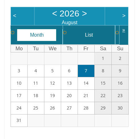
<
2026
>
<
>
August
»
Month
List
W
Mo
Tu
We
Th
Fr
Sa
Su
1
2
3
4
5
6
7
8
9
10
11
12
13
14
15
16
17
18
19
20
21
22
23
24
25
26
27
28
29
30
31