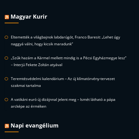
Magyar Kurir
Eltemették a világbajnok labdarúgót, Franco Baresit: „Lehet úgy
naggyá válni, hogy kicsik maradunk”
„Szűk hazám a Kármel mellett mindig is a Pécsi Egyházmegye lesz”
– Interjú Fekete Zoltán atyával
Teremtésvédelmi kalendárium – Az új klímatörvény-tervezet
szakmai tartalma
A vatikáni euró új dizájnnal jelent meg – Ismét látható a pápa
arcképe az érméken
Napi evangélium