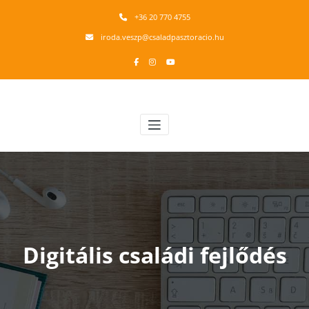
Skip
+36 20 770 4755
to
content
iroda.veszp@csaladpasztoracio.hu
Veszprémi Érsekség Családpasztoráció
Családsegítő munkacsoport
Digitális családi fejlődés