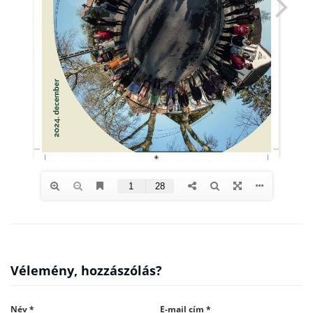
Vélemény, hozzászólás?
Név
*
E-mail cím
*