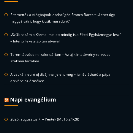
Eltemették a világbajnok labdarúgót, Franco Baresit: „Lehet úgy
naggyá válni, hogy kicsik maradunk”
„Szűk hazám a Kármel mellett mindig is a Pécsi Egyházmegye lesz”
– Interjú Fekete Zoltán atyával
Teremtésvédelmi kalendárium – Az új klímatörvény-tervezet
szakmai tartalma
A vatikáni euró új dizájnnal jelent meg – Ismét látható a pápa
arcképe az érméken
Napi evangélium
2026. augusztus 7. – Péntek (Mt 16,24-28)