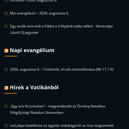
Útravaló – 2026. augusztus 6.
Mai evangélium – 2026. augusztus 6.
Egy veréb sem esik a földre a ti Atyátok tudta nélkül – Vértesaljai
László SJ jegyzete
Napi evangélium
2026. augusztus 6. – Csütörtök, Urunk színeváltozása (Mt 17,1-9)
Hírek a Vatikánból
„Egy szív Krisztusban” – megrendezték az Örmény Katolikus
Világifjúsági Napokat Libanonban
Leó pápa katekézise az egyház imádságáról: az ima megszenteli