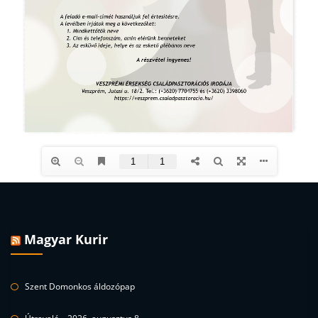
Magyar Kurir
Szent Domonkos áldozópap