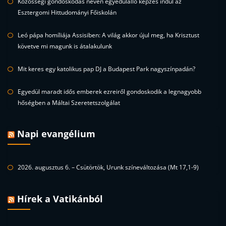
Közösségi gondoskodás néven egyedülálló képzés indul az
Esztergomi Hittudományi Főiskolán
Leó pápa homíliája Assisiben: A világ akkor újul meg, ha Krisztust
követve mi magunk is átalakulunk
Mit keres egy katolikus pap DJ a Budapest Park nagyszínpadán?
Egyedül maradt idős emberek ezreiről gondoskodik a legnagyobb
hőségben a Máltai Szeretetszolgálat
Napi evangélium
2026. augusztus 6. – Csütörtök, Urunk színeváltozása (Mt 17,1-9)
Hírek a Vatikánból