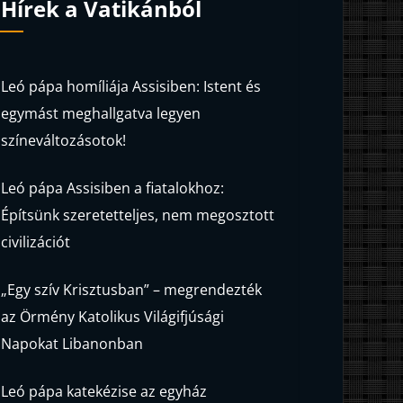
Hírek a Vatikánból
Leó pápa homíliája Assisiben: Istent és
egymást meghallgatva legyen
színeváltozásotok!
Leó pápa Assisiben a fiatalokhoz:
Építsünk szeretetteljes, nem megosztott
civilizációt
„Egy szív Krisztusban” – megrendezték
az Örmény Katolikus Világifjúsági
Napokat Libanonban
Leó pápa katekézise az egyház