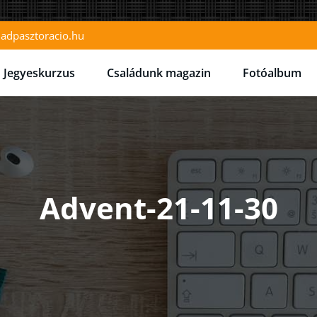
ladpasztoracio.hu
Jegyeskurzus
Családunk magazin
Fotóalbum
aládpasztoráció
Advent-21-11-30